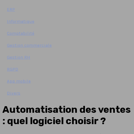
ERP
Informatique
Comptabilité
Gestion commerciale
Gestion RH
RGPD
App mobile
Divers
Automatisation des ventes
: quel logiciel choisir ?