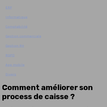
ERP
Informatique
Comptabilité
Gestion commerciale
Gestion RH
RGPD
App mobile
Divers
Comment améliorer son
process de caisse ?