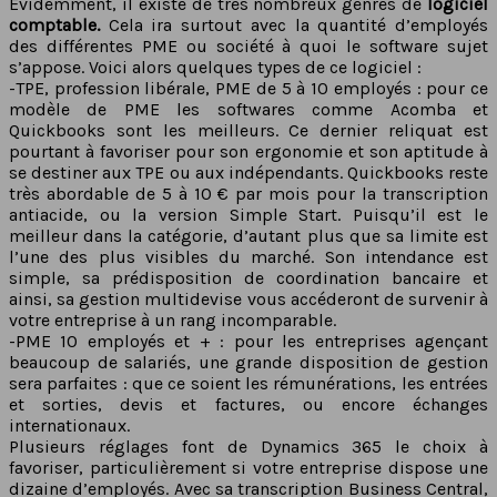
Évidemment, il existe de très nombreux genres de
logiciel
comptable.
Cela ira surtout avec la quantité d’employés
des différentes PME ou société à quoi le software sujet
s’appose. Voici alors quelques types de ce logiciel :
-TPE, profession libérale, PME de 5 à 10 employés : pour ce
modèle de PME les softwares comme Acomba et
Quickbooks sont les meilleurs. Ce dernier reliquat est
pourtant à favoriser pour son ergonomie et son aptitude à
se destiner aux TPE ou aux indépendants. Quickbooks reste
très abordable de 5 à 10 € par mois pour la transcription
antiacide, ou la version Simple Start. Puisqu’il est le
meilleur dans la catégorie, d’autant plus que sa limite est
l’une des plus visibles du marché. Son intendance est
simple, sa prédisposition de coordination bancaire et
ainsi, sa gestion multidevise vous accéderont de survenir à
votre entreprise à un rang incomparable.
-PME 10 employés et + : pour les entreprises agençant
beaucoup de salariés, une grande disposition de gestion
sera parfaites : que ce soient les rémunérations, les entrées
et sorties, devis et factures, ou encore échanges
internationaux.
Plusieurs réglages font de Dynamics 365 le choix à
favoriser, particulièrement si votre entreprise dispose une
dizaine d’employés. Avec sa transcription Business Central,