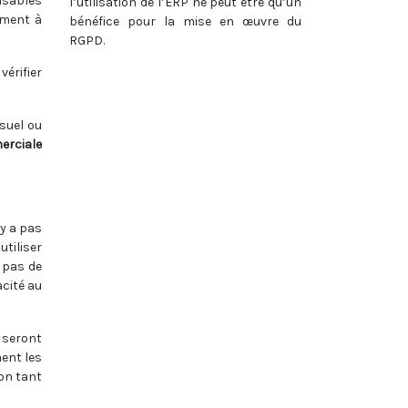
ensables
l’utilisation de l’ERP ne peut être qu’un
ement à
bénéfice pour la mise en œuvre du
RGPD.
vérifier
suel ou
erciale
’y a pas
utiliser
a pas de
cité au
 seront
ment les
ion tant