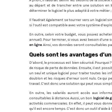
À priori, il faudrait définir les besoins de la soci
au départ et de trancher entre une solution en l
déterminer le logiciel le plus adapté à votre métier ;
Il faudrait également se tourner vers un logiciel sim
si l’outil est compatible avec votre système d’explo
En outre, selon votre budget, vous pouvez achete
annuel). Pour terminer, si vous avez besoin d’une 
en ligne
. Ainsi, vos données seront consultables p
Quels sont les avantages d’un
D’abord, le processus est bien sécurisé. Pourquoi ?
de risque de perte de données. Ensuite, il est possi
un seul et unique logiciel pour traiter toutes les i
doublon et les risques d’erreur sont nuls. Ce qui 
travail. C’est donc une solution qui peut vous simplif
En outre, les salariés auront accès aux inform
consultables à distance. Aussi, un bon
logiciel de
activités commerciales. En effet, il peut vous donn
qu’il est encore temps. C’est donc un outil d’aide à l