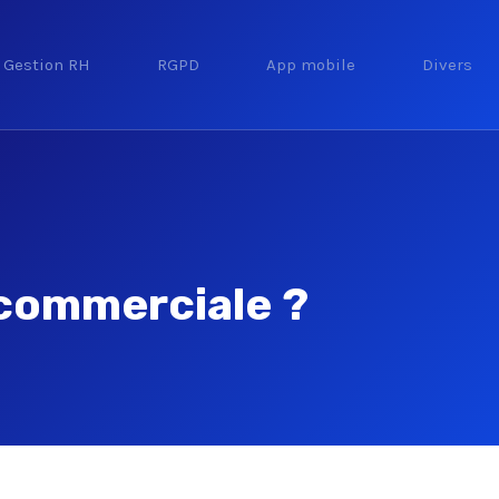
Gestion RH
RGPD
App mobile
Divers
n commerciale ?