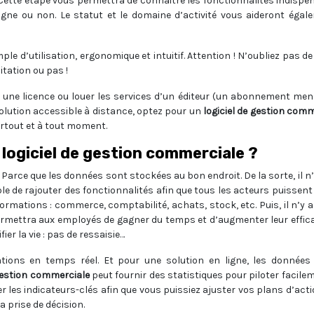
été. Cette étape vous permettra de connaitre les fonctionnalités indisp
igne ou non. Le statut et le domaine d’activité vous aideront égal
ple d’utilisation, ergonomique et intuitif. Attention ! N’oubliez pas de 
itation ou pas !
r une licence ou louer les services d’un éditeur (un abonnement men
solution accessible à distance, optez pour un
logiciel de gestion comm
artout et à tout moment.
 logiciel de gestion commerciale ?
 Parce que les données sont stockées au bon endroit. De la sorte, il n
ble de rajouter des fonctionnalités afin que tous les acteurs puissent 
nformations : commerce, comptabilité, achats, stock, etc. Puis, il n’y 
permettra aux employés de gagner du temps et d’augmenter leur effica
ier la vie : pas de ressaisie…
ations en temps réel. Et pour une solution en ligne, les données
 gestion commerciale
peut fournir des statistiques pour piloter facile
er les indicateurs-clés afin que vous puissiez ajuster vos plans d’act
a prise de décision.