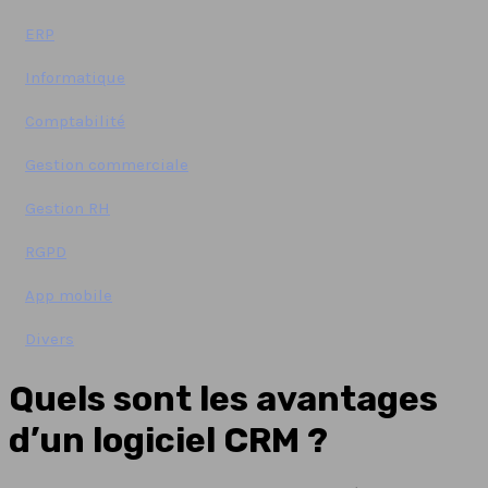
ERP
Informatique
Comptabilité
Gestion commerciale
Gestion RH
RGPD
App mobile
Divers
Quels sont les avantages
d’un logiciel CRM ?