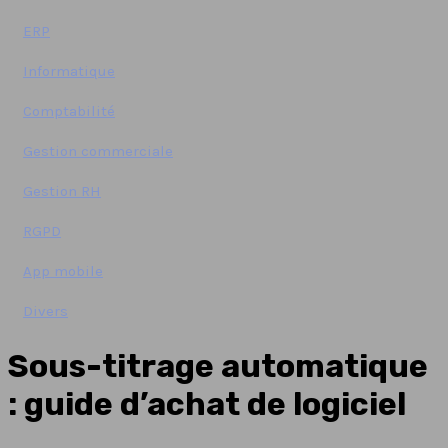
ERP
Informatique
Comptabilité
Gestion commerciale
Gestion RH
RGPD
App mobile
Divers
Sous-titrage automatique
: guide d’achat de logiciel